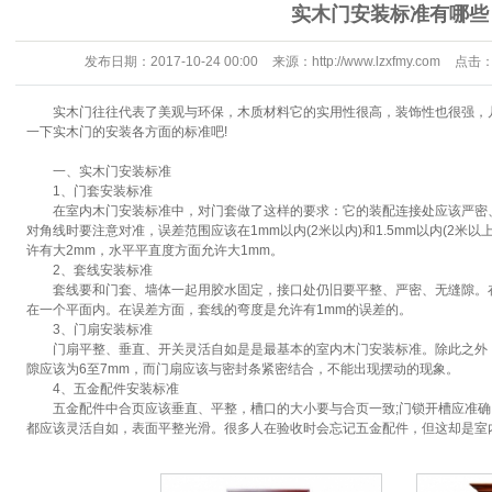
实木门安装标准有哪些
发布日期：
2017-10-24 00:00
来源：
http://www.lzxfmy.com
点击
实木门往往代表了美观与环保，木质材料它的实用性很高，装饰性也很强，
一下实木门的安装各方面的标准吧!
一、实木门安装标准
1、门套安装标准
在室内木门安装标准中，对门套做了这样的要求：它的装配连接处应该严密、
对角线时要注意对准，误差范围应该在1mm以内(2米以内)和1.5mm以内(2米
许有大2mm，水平平直度方面允许大1mm。
2、套线安装标准
套线要和门套、墙体一起用胶水固定，接口处仍旧要平整、严密、无缝隙。
在一个平面内。在误差方面，套线的弯度是允许有1mm的误差的。
3、门扇安装标准
门扇平整、垂直、开关灵活自如是是最基本的室内木门安装标准。除此之外
隙应该为6至7mm，而门扇应该与密封条紧密结合，不能出现摆动的现象。
4、五金配件安装标准
五金配件中合页应该垂直、平整，槽口的大小要与合页一致;门锁开槽应准确
都应该灵活自如，表面平整光滑。很多人在验收时会忘记五金配件，但这却是室