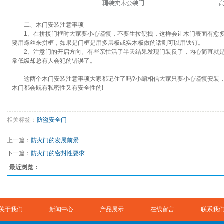
二、木门安装注意事项
1、在拼接门框时大家要小心谨慎，不要生拉硬拽，这样会让木门表面有愈多
要用螺丝来拼框，如果是门框是用多层板或实木板做的话则可以用铁钉。
2、注意门的开启方向。有些亲忙活了半天结果发现门装反了，内心简直就
常低级却总有人会犯的错误了。
这两个木门安装注意事项大家都记住了吗?小编相信大家只要小心谨慎安装
木门都会既有私密性又有安全性的!
相关标签：
防盗安全门
上一篇：
防火门的发展前景
下一篇：
防火门的密封性要求
最近浏览：
关于我们
新闻中心
产品展示
在线留言
联系我