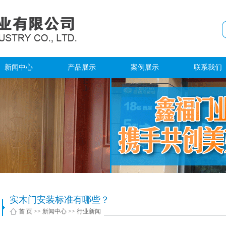
新闻中心
产品展示
案例展示
联系我们
公司新闻
室内套装门
案例展示
联系方式
行业新闻
防火门
环境展示
在线留言
钢木质防火门
人才招聘
防火窗
防火卷帘门
钢质隔热入户门
实木门安装标准有哪些？
防盗安全门
首 页
>>
新闻中心
>>
行业新闻
钢质隔热防火门