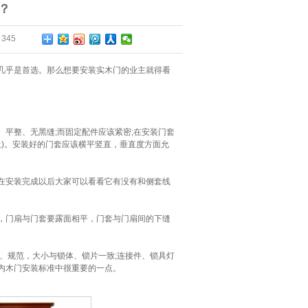
？
：
345
几乎是首选。那么想要安装实木门的业主就得看
平整、无黑缝;而固定配件应该紧密;在安装门套
以上)。安装好的门套应该横平竖直，垂直度方面允
在安装完成以后大家可以看看它有没有和侧套线
，门扇与门套要露面相平，门套与门扇间的下缝
、规范，大小与锁体、锁片一致;连接件、锁具灯
内木门安装标准中很重要的一点。