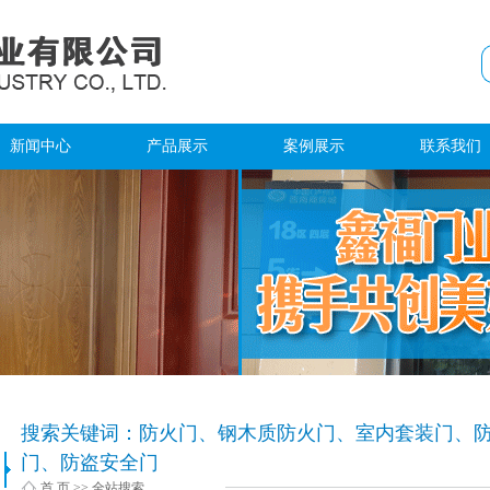
新闻中心
产品展示
案例展示
联系我们
公司新闻
室内套装门
案例展示
联系方式
行业新闻
防火门
环境展示
在线留言
钢木质防火门
人才招聘
防火窗
防火卷帘门
钢质隔热入户门
搜索关键词：防火门、钢木质防火门、室内套装门、
防盗安全门
门、防盗安全门
钢质隔热防火门
首 页
>> 全站搜索