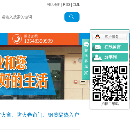
网站地图
|
RSS
|
XML
服务热线
客户服务
13548350999
在线留言
在
线
分享到...
客
服
扫描二维码
防火窗、防火卷帘门、钢质隔热入户